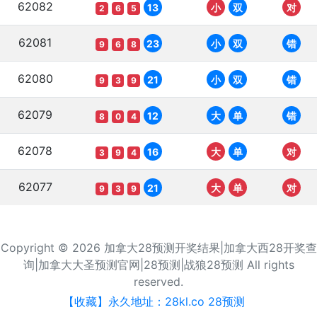
62082
13
小
双
对
2
6
5
62081
23
小
双
错
9
6
8
62080
21
小
双
错
9
3
9
62079
12
大
单
错
8
0
4
62078
16
大
单
对
3
9
4
62077
21
大
单
对
9
3
9
Copyright © 2026 加拿大28预测开奖结果|加拿大西28开奖查
询|加拿大大圣预测官网|28预测|战狼28预测 All rights
reserved.
【收藏】永久地址：28kl.co 28预测