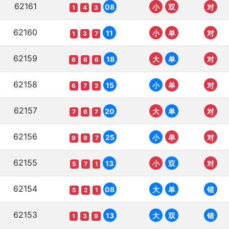
62161
08
小
双
对
1
4
3
62160
11
小
单
对
1
3
7
62159
18
大
单
对
6
6
6
62158
15
小
单
对
6
7
2
62157
20
大
单
对
7
6
7
62156
25
小
单
对
9
9
7
62155
13
小
双
对
5
7
1
62154
08
大
单
错
5
2
1
62153
13
大
双
错
1
3
9