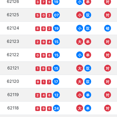
62126
19
小
单
对
3
7
9
62125
07
小
双
对
5
0
2
62124
19
小
双
错
8
9
2
62123
15
大
单
对
2
9
4
62122
15
小
单
对
0
9
6
62121
15
大
双
对
1
9
5
62120
17
大
双
对
9
1
7
62119
12
小
单
对
2
4
6
62118
24
大
单
对
9
9
6