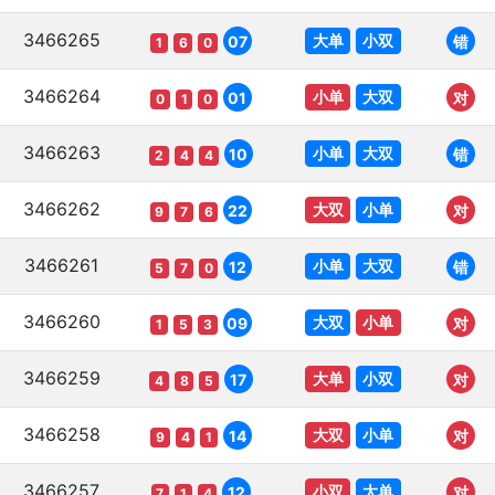
3466265
大单
小双
07
错
1
6
0
3466264
小单
大双
01
对
0
1
0
3466263
小单
大双
10
错
2
4
4
3466262
大双
小单
22
对
9
7
6
3466261
小单
大双
12
错
5
7
0
3466260
大双
小单
09
对
1
5
3
3466259
大单
小双
17
对
4
8
5
3466258
大双
小单
14
对
9
4
1
3466257
小双
大单
12
对
7
1
4