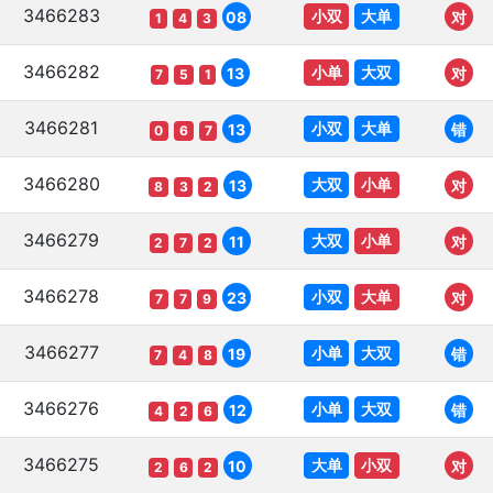
3466283
小双
大单
08
对
1
4
3
3466282
小单
大双
13
对
7
5
1
3466281
小双
大单
13
错
0
6
7
3466280
大双
小单
13
对
8
3
2
3466279
大双
小单
11
对
2
7
2
3466278
小双
大单
23
对
7
7
9
3466277
小单
大双
19
错
7
4
8
3466276
小单
大双
12
错
4
2
6
3466275
大单
小双
10
对
2
6
2