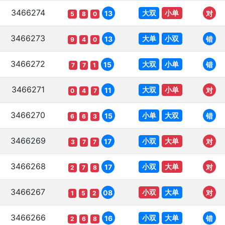
3466274
大双
小单
13
对
5
8
0
3466273
大单
小双
13
错
9
4
0
3466272
大双
小单
15
错
7
7
1
3466271
大双
小单
11
对
0
4
7
3466270
小单
大双
15
错
6
6
3
3466269
小双
大单
17
对
3
7
7
3466268
小双
大单
17
对
2
7
8
3466267
小双
大单
08
对
1
5
2
3466266
小双
大单
16
错
2
6
8