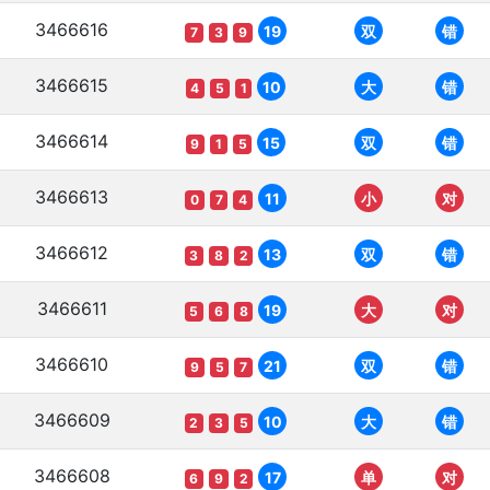
3466616
19
双
错
7
3
9
3466615
10
大
错
4
5
1
3466614
15
双
错
9
1
5
3466613
11
小
对
0
7
4
3466612
13
双
错
3
8
2
3466611
19
大
对
5
6
8
3466610
21
双
错
9
5
7
3466609
10
大
错
2
3
5
3466608
17
单
对
6
9
2