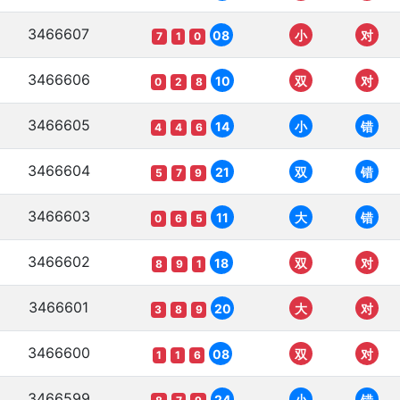
3466607
08
小
对
7
1
0
3466606
10
双
对
0
2
8
3466605
14
小
错
4
4
6
3466604
21
双
错
5
7
9
3466603
11
大
错
0
6
5
3466602
18
双
对
8
9
1
3466601
20
大
对
3
8
9
3466600
08
双
对
1
1
6
3466599
24
小
错