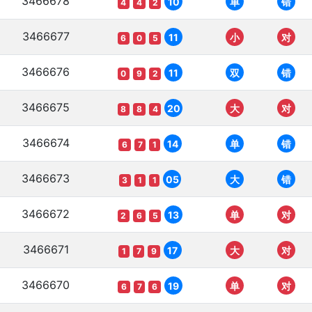
3466678
10
单
错
4
4
2
3466677
11
小
对
6
0
5
3466676
11
双
错
0
9
2
3466675
20
大
对
8
8
4
3466674
14
单
错
6
7
1
3466673
05
大
错
3
1
1
3466672
13
单
对
2
6
5
3466671
17
大
对
1
7
9
3466670
19
单
对
6
7
6