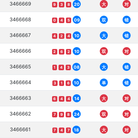
3466669
20
大
对
9
3
8
3466668
09
双
错
0
4
5
3466667
10
大
错
4
2
4
3466666
10
双
对
2
6
2
3466665
08
大
错
1
4
3
3466664
10
单
错
3
1
6
3466663
14
大
对
6
4
4
3466662
24
双
对
7
9
8
3466661
18
大
对
7
4
7