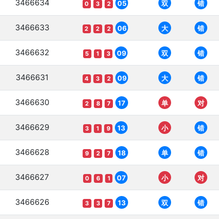
3466634
05
双
错
0
3
2
3466633
06
大
错
2
2
2
3466632
09
双
错
5
1
3
3466631
09
大
错
4
3
2
3466630
17
单
对
2
8
7
3466629
13
小
错
3
1
9
3466628
18
单
错
9
2
7
3466627
07
小
对
0
6
1
3466626
13
双
错
3
3
7