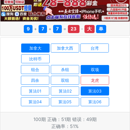
9
+
7
+
7
=
23
-
大
单
加拿大
加拿大西
台湾
比特币
组合
杀组
双项
四余
双组
龙虎
算法01
算法02
算法03
算法04
算法05
算法06
100
期 正确：
51
期 错误：
49
期
正确率：
51
%