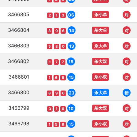
3466805
杀小单
06
对
2
1
3
3466804
杀大单
14
对
8
0
6
3466803
杀大单
13
对
5
8
0
3466802
杀大双
15
对
1
7
7
3466801
杀小双
15
对
1
6
8
3466800
杀大单
23
错
8
9
6
3466799
杀大双
10
对
3
1
6
3466798
杀小双
15
对
1
5
9