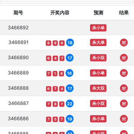
期号
开奖内容
预测
结果
3466892
杀小单
3466891
杀大单
18
对
6
6
6
3466890
杀小双
17
对
6
4
7
3466889
杀小单
16
对
7
1
8
3466888
杀大双
17
对
6
7
4
3466887
杀小双
22
对
7
8
7
3466886
杀小单
19
对
7
5
7
3466885
杀小双