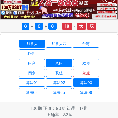
6
+
6
+
6
=
18
-
大
双
加拿大
加拿大西
台湾
比特币
组合
杀组
双项
四余
双组
龙虎
算法01
算法02
算法03
算法04
算法05
算法06
100
期 正确：
83
期 错误：
17
期
正确率：
83
%