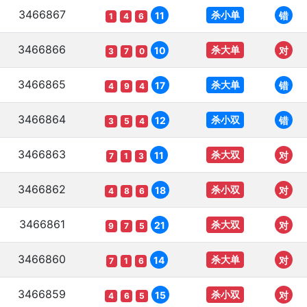
3466867
杀小单
11
错
1
4
6
3466866
杀大单
10
对
3
7
0
3466865
杀大单
17
错
4
9
4
3466864
杀小双
12
错
3
5
4
3466863
杀大双
11
对
7
1
3
3466862
杀小双
18
对
4
8
6
3466861
杀大双
21
对
9
7
5
3466860
杀大单
14
对
7
1
6
3466859
杀小双
15
对
4
6
5