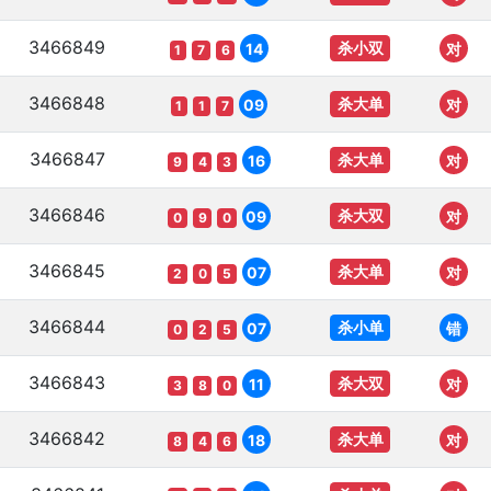
3466849
杀小双
14
对
1
7
6
3466848
杀大单
09
对
1
1
7
3466847
杀大单
16
对
9
4
3
3466846
杀大双
09
对
0
9
0
3466845
杀大单
07
对
2
0
5
3466844
杀小单
07
错
0
2
5
3466843
杀大双
11
对
3
8
0
3466842
杀大单
18
对
8
4
6