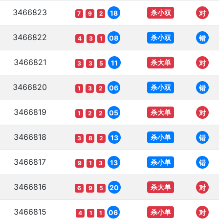
3466823
杀小双
18
对
7
9
2
3466822
杀小双
08
错
4
3
1
3466821
杀大单
11
对
3
3
5
3466820
杀小双
06
错
1
3
2
3466819
杀大单
05
对
1
2
2
3466818
杀小单
13
错
3
8
2
3466817
杀小单
13
错
9
1
3
3466816
杀大单
20
对
6
9
5
3466815
杀小单
06
对
4
1
1