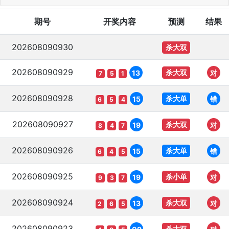
期号
开奖内容
预测
结果
202608090930
杀大双
202608090929
杀大双
13
对
7
5
1
202608090928
杀大单
15
错
6
5
4
202608090927
杀大双
19
对
8
4
7
202608090926
杀大单
15
错
6
4
5
202608090925
杀小单
19
对
9
3
7
202608090924
杀大双
13
对
2
6
5
202608090923
杀大双