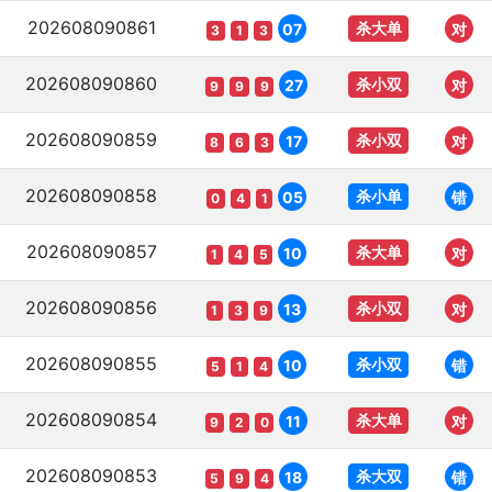
202608090861
杀大单
07
对
3
1
3
202608090860
杀小双
27
对
9
9
9
202608090859
杀小双
17
对
8
6
3
202608090858
杀小单
05
错
0
4
1
202608090857
杀大单
10
对
1
4
5
202608090856
杀小双
13
对
1
3
9
202608090855
杀小双
10
错
5
1
4
202608090854
杀大单
11
对
9
2
0
202608090853
杀大双
18
错
5
9
4