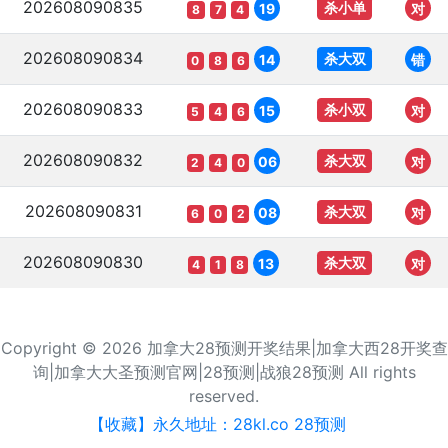
202608090835
杀小单
19
对
8
7
4
202608090834
杀大双
14
错
0
8
6
202608090833
杀小双
15
对
5
4
6
202608090832
杀大双
06
对
2
4
0
202608090831
杀大双
08
对
6
0
2
202608090830
杀大双
13
对
4
1
8
Copyright © 2026 加拿大28预测开奖结果|加拿大西28开奖查
询|加拿大大圣预测官网|28预测|战狼28预测 All rights
reserved.
【收藏】永久地址：28kl.co 28预测