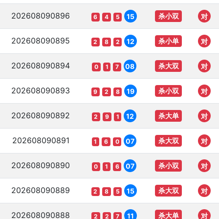
202608090896
杀小双
15
对
6
4
5
202608090895
杀小单
12
对
2
8
2
202608090894
杀大双
08
对
0
1
7
202608090893
杀小双
19
对
9
2
8
202608090892
杀大单
12
对
2
9
1
202608090891
杀大双
07
对
1
6
0
202608090890
杀小双
07
对
0
1
6
202608090889
杀大双
15
对
2
8
5
202608090888
杀大单
11
对
2
2
7