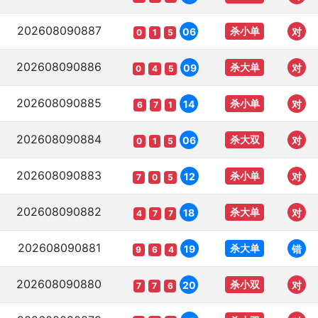
202608090887
杀小单
06
对
0
1
5
202608090886
杀大单
09
对
0
4
5
202608090885
杀小单
14
对
6
7
1
202608090884
杀大双
06
对
0
1
5
202608090883
杀小单
12
对
7
0
5
202608090882
杀大单
18
对
4
7
7
202608090881
杀大单
19
错
9
6
4
202608090880
杀小双
20
对
7
7
6