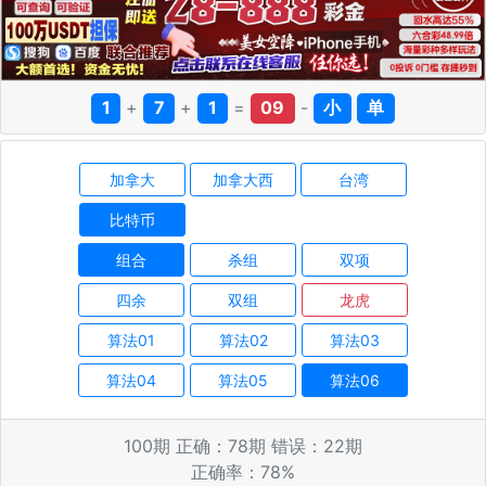
1
+
7
+
1
=
09
-
小
单
加拿大
加拿大西
台湾
比特币
组合
杀组
双项
四余
双组
龙虎
算法01
算法02
算法03
算法04
算法05
算法06
100
期 正确：
78
期 错误：
22
期
正确率：
78
%