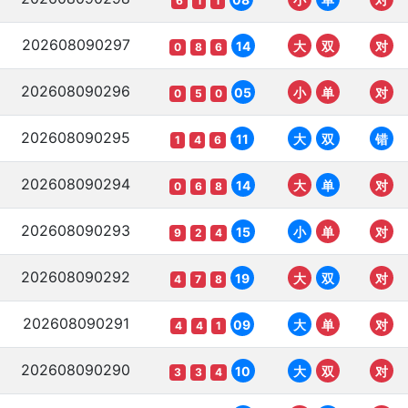
6
1
1
202608090297
14
大
双
对
0
8
6
202608090296
05
小
单
对
0
5
0
202608090295
11
大
双
错
1
4
6
202608090294
14
大
单
对
0
6
8
202608090293
15
小
单
对
9
2
4
202608090292
19
大
双
对
4
7
8
202608090291
09
大
单
对
4
4
1
202608090290
10
大
双
对
3
3
4