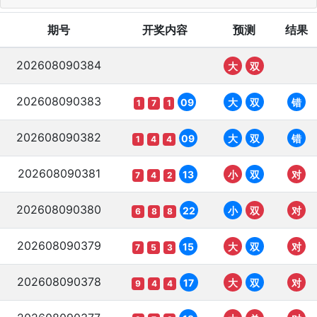
期号
开奖内容
预测
结果
202608090384
大
双
202608090383
09
大
双
错
1
7
1
202608090382
09
大
双
错
1
4
4
202608090381
13
小
双
对
7
4
2
202608090380
22
小
双
对
6
8
8
202608090379
15
大
双
对
7
5
3
202608090378
17
大
双
对
9
4
4