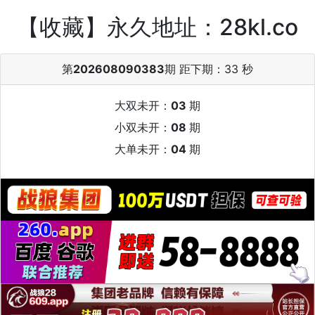
【收藏】永久地址：28kl.co
第
202608090383
期 距下期：
33 秒
大双未开：
03
期
小双未开：
08
期
大单未开：
04
期