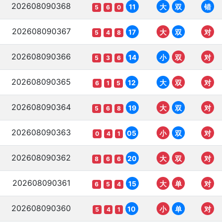
202608090368
11
大
双
错
5
6
0
202608090367
17
大
双
对
5
4
8
202608090366
14
小
双
对
5
3
6
202608090365
12
大
双
对
6
1
5
202608090364
19
大
双
对
5
6
8
202608090363
05
小
双
对
0
4
1
202608090362
20
大
双
对
8
6
6
202608090361
15
大
单
对
6
5
4
202608090360
10
小
单
对
5
4
1