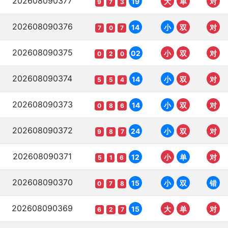
202608090377
19
大
单
对
9
7
3
202608090376
14
小
双
对
7
0
7
202608090375
02
小
双
对
0
2
0
202608090374
14
小
双
对
5
5
4
202608090373
14
小
双
对
0
8
6
202608090372
24
小
双
对
9
8
7
202608090371
12
小
单
对
5
1
6
202608090370
15
小
双
错
0
7
8
202608090369
15
大
单
对
6
2
7